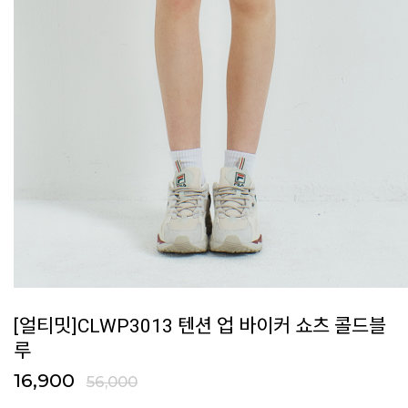
[얼티밋]CLWP3013 텐션 업 바이커 쇼츠 콜드블
루
16,900
56,000