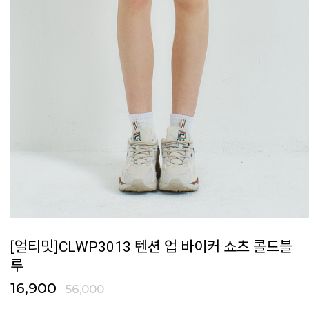
[얼티밋]CLWP3013 텐션 업 바이커 쇼츠 콜드블
루
16,900
56,000