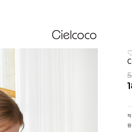
5
적
원