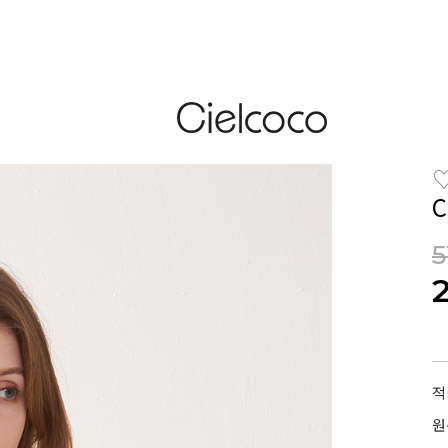
5
적
원