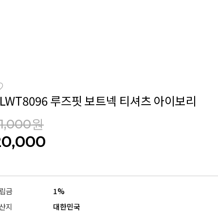
CLWT8096 루즈핏 보트넥 티셔츠 아이보리
1,000원
20,000
립금
1%
산지
대한민국