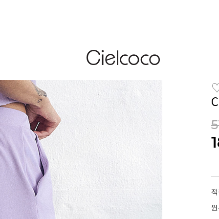
C
5
적
원