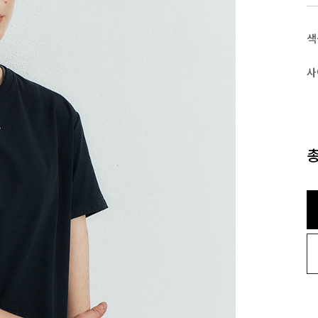
색
사
총