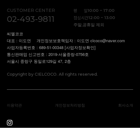
CUSTOMER CENTER
평 일
10:00 ~ 17:00
02-493-9811
점심시간
12:00 ~ 13:00
주말,공휴일 제외
씨엘코코
대표 : 이도연
개인정보보호책임자 : 이도연 clcoco@naver.com
사업자등록번호 : 689-51-00348
[사업자정보확인]
통신판매업 신고번호 : 2019-서울중랑-0756호
서울시 중랑구 동일로129길 47, 2층
Copyright by CIELCOCO. All rights reserved.
이용약관
개인정보처리방침
회사소개