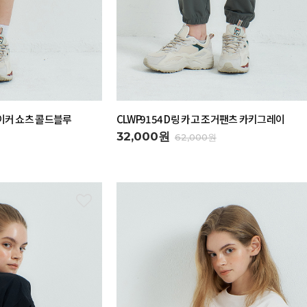
바이커 쇼츠 콜드블루
CLWP9154 D링 카고 조거팬츠 카키그레이
32,000원
62,000원