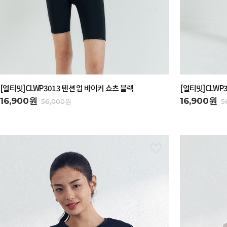
[얼티밋]CLWP3013 텐션 업 바이커 쇼츠 블랙
[얼티밋]CLWP
16,900원
16,900원
56,000원
5