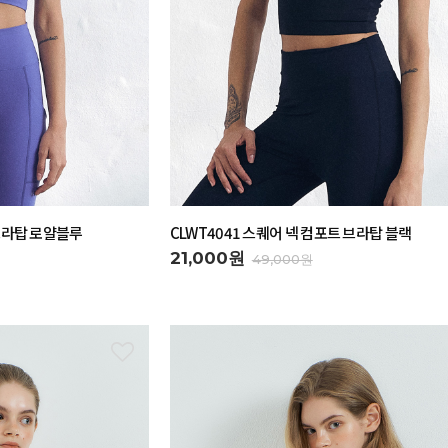
 브라탑 로얄블루
CLWT4041 스퀘어 넥 컴포트 브라탑 블랙
21,000원
49,000원