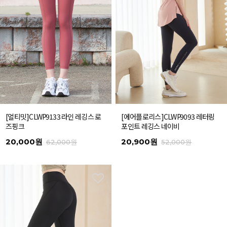
[얼티밋]CLWP9133 라인 레깅스 로
[에어플로리스]CLWP9093 레터링
즈핑크
포인트 레깅스 네이비
20,000원
20,900원
62,000원
52,000원