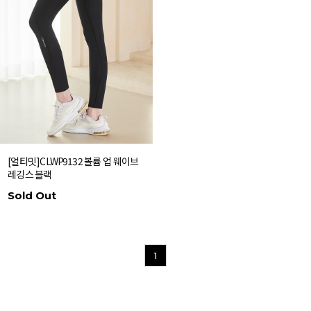
[얼티밋]CLWP9132 볼륨 업 웨이브
레깅스 블랙
Sold Out
1