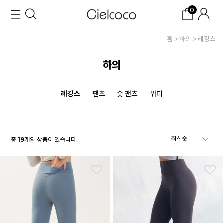
0
홈
하의
레깅스
하의
레깅스
팬츠
숏 팬츠
워터
총
개의 상품이 있습니다.
19