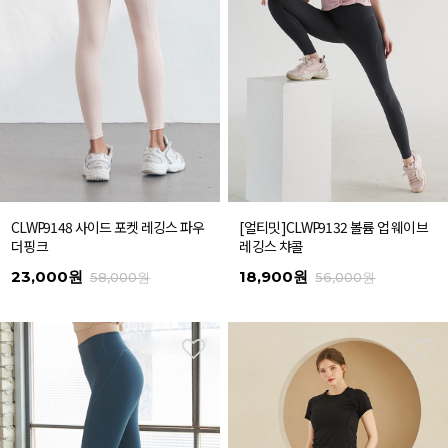
CLWP9148 사이드 포켓 레깅스 파우
[얼티밋]CLWP9132 볼륨 업 웨이브
더핑크
레깅스 챠콜
23,000원
18,900원
58,000원
56,000원