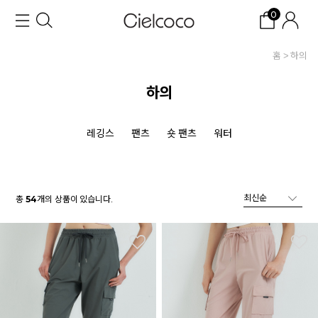
0
홈
하의
하의
레깅스
팬츠
숏 팬츠
워터
총
개의 상품이 있습니다.
54